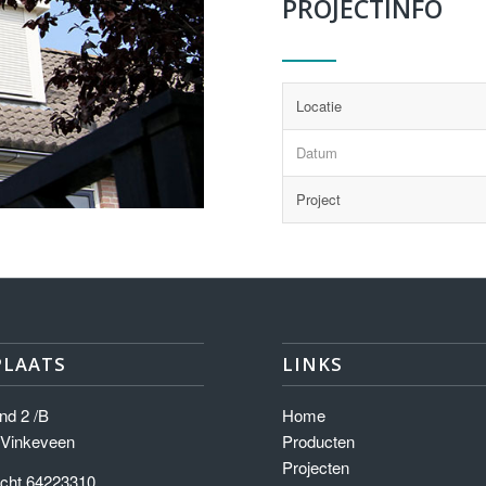
PROJECTINFO
Locatie
Datum
Project
PLAATS
LINKS
nd 2 /B
Home
 Vinkeveen
Producten
Projecten
cht 64223310