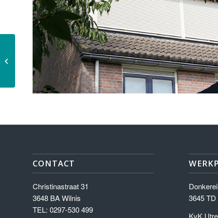
Winkelpand Mijdrecht
CONTACT
WERK
Christinastraat 31
Donkerei
3648 BA Wilnis
3645 TD
TEL: 0297-530 499
KvK Utre